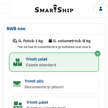
AWB nou
G. fizică:
1 kg
G. volumetrică:
0 kg
*se va lua în considerare greutatea mai mare
Trimit colet
Colete standard
Trimit plic
Documente și plicuri
Trimit palet