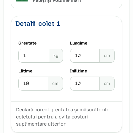
Paleți și volume mari
Detalii
colet
1
Greutate
Lungime
kg
cm
Lățime
Înălțime
cm
cm
Declară corect greutatea și măsurătorile
coletului pentru a evita costuri
suplimentare ulterior