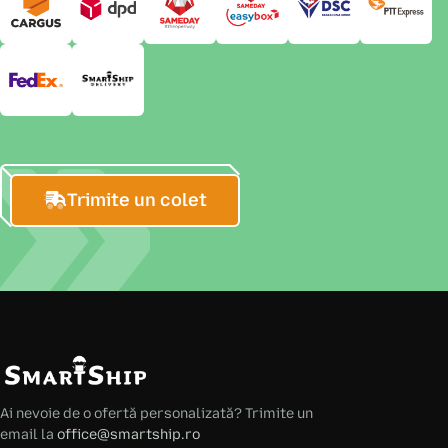
Trimite un colet
Ai nevoie de o ofertă personalizată? Trimite un
email la
office@smartship.ro