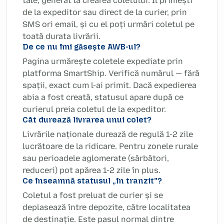
tale, generat la crearea coletului. Îl primești
de la expeditor sau direct de la curier, prin
SMS ori email, și cu el poți urmări coletul pe
toată durata livrării.
De ce nu îmi găsește AWB-ul?
Pagina urmărește coletele expediate prin
platforma SmartShip. Verifică numărul — fără
spații, exact cum l-ai primit. Dacă expedierea
abia a fost creată, statusul apare după ce
curierul preia coletul de la expeditor.
Cât durează livrarea unui colet?
Livrările naționale durează de regulă 1-2 zile
lucrătoare de la ridicare. Pentru zonele rurale
sau perioadele aglomerate (sărbători,
reduceri) pot apărea 1-2 zile în plus.
Ce înseamnă statusul „în tranzit"?
Coletul a fost preluat de curier și se
deplasează între depozite, către localitatea
de destinație. Este pasul normal dintre